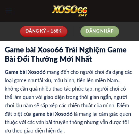
Bỏ
qua
nội
dung
ĐĂNG KÝ + 168K
ĐĂNG NHẬP
Game bài Xoso66 Trải Nghiệm Game
Bài Đổi Thưởng Mới Nhất
Game bài Xoso66
mang đến cho người chơi đa dạng các
loại game như tài xỉu, mậu binh, tiến lên miền Nam..
không cần quá nhiều thao tác phức tạp, người chơi có
thể làm quen với giao diện trong thời gian ngắn, người
chơi lâu năm sẽ sắp xếp các chiến thuật của mình. Điểm
đặt biệt của
game bài Xoso66
là mang lại cảm giác quen
thuộc với các ván bài truyền thống nhưng vẫn được tối
ưu theo giao diện hiện đại.