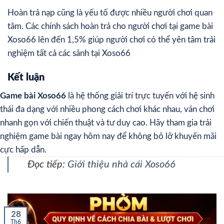
Hoàn trả nạp cũng là yếu tố được nhiều người chơi quan
tâm. Các chính sách hoàn trả cho người chơi tại game bài
Xoso66 lên đến 1,5% giúp người chơi có thể yên tâm trải
nghiệm tất cả các sảnh tại Xoso66
Kết luận
Game bài Xoso66
là hệ thống giải trí trực tuyến với hệ sinh
thái đa dạng với nhiều phong cách chơi khác nhau, ván chơi
nhanh gọn với chiến thuật và tư duy cao. Hãy tham gia trải
nghiệm game bài ngay hôm nay để không bỏ lỡ khuyến mãi
cực hấp dẫn.
Đọc tiếp:
Giới thiệu nhà cái Xoso66
28
Th6