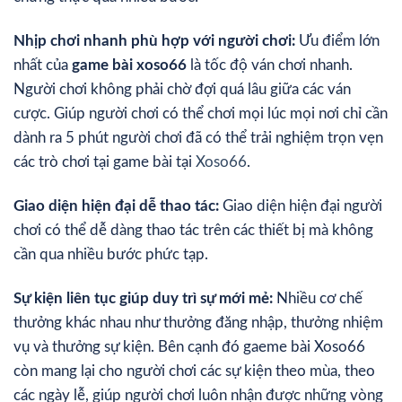
Nhịp chơi nhanh phù hợp với người chơi:
Ưu điểm lớn
nhất của
game bài xoso66
là tốc độ ván chơi nhanh.
Người chơi không phải chờ đợi quá lâu giữa các ván
cược. Giúp người chơi có thể chơi mọi lúc mọi nơi chỉ cần
dành ra 5 phút người chơi đã có thể trải nghiệm trọn vẹn
các trò chơi tại game bài tại
Xoso66
.
Giao diện hiện đại dễ thao tác:
Giao diện hiện đại người
chơi có thể dễ dàng thao tác trên các thiết bị mà không
cần qua nhiều bước phức tạp.
Sự kiện liên tục giúp duy trì sự mới mẻ:
Nhiều cơ chế
thưởng khác nhau như thưởng đăng nhập, thưởng nhiệm
vụ và thưởng sự kiện. Bên cạnh đó gaeme bài Xoso66
còn mang lại cho người chơi các sự kiện theo mùa, theo
các ngày lễ, giúp người chơi luôn nhận được những vòng