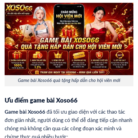
Game bài Xoso66 quà tặng hấp dẫn cho hội viên mới
Ưu điểm game bài Xoso66
Game bài Xoso66
đã tối ưu giao diện với các thao tác
đơn giản nhất, người dùng có thể dễ dàng tiếp cận nhanh
chóng mà không cần qua các công đoạn xác minh và
chứng thực quá nhiều bước: