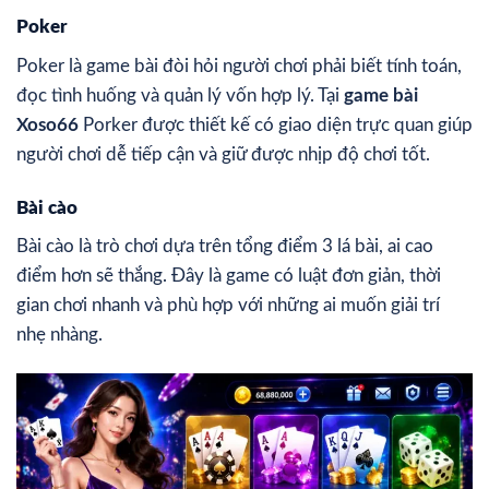
Poker
Poker là game bài đòi hỏi người chơi phải biết tính toán,
đọc tình huống và quản lý vốn hợp lý. Tại
game bài
Xoso66
Porker được thiết kế có giao diện trực quan giúp
người chơi dễ tiếp cận và giữ được nhịp độ chơi tốt.
Bài cào
Bài cào là trò chơi dựa trên tổng điểm 3 lá bài, ai cao
điểm hơn sẽ thắng. Đây là game có luật đơn giản, thời
gian chơi nhanh và phù hợp với những ai muốn giải trí
nhẹ nhàng.