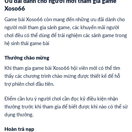
Ưu đãi dành cho người mới tham gia game
Xoso66
Game bài Xoso66 còn mang đến những ưu đãi dành cho
người mới tham gia sảnh game, các khuyến mãi người
chơi đều có thể dùng để trải nghiệm các sảnh game trong
hệ sinh thái game bài
Thưởng chào mừng
Khi tham gia game bài Xoso66 hội viên mới có thể tìm
thấy các chương trình chào mừng được thiết kế để hỗ
trợ phiên chơi đầu tiên.
Điểm cần lưu ý người chơi cần đọc kỹ điều kiện nhận
thưởng trước khi tham gia để biết được khi nào có thể sử
dụng thưởng.
Hoàn trả nạp